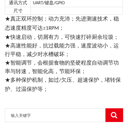
通讯方式
键盘
UART/
/GPIO
尺寸
★真正
双环控制
；动力充沛；先进测速技术，稳
态速度精度可达
±
；
1RPM
★快速启动，切屑有力，可快速打碎厨余垃圾；
★高速性能好，抗过载能力强，速度波动小，运
行平稳，减少对水槽破坏；
★智能调节，会根据食物的坚硬程度自动调节功
率与转速，智能化高，节能环保；
★多种保护机制，如过
欠压、超速保护，堵转保
/
护、过温保护等；