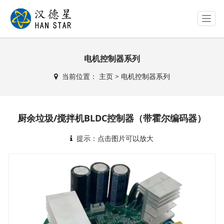
T
o
g
g
电机控制器系列
l
e
当前位置：
主页
>
电机控制器系列
n
a
v
i
厨余垃圾/搅拌机BLDC控制器（带霍尔编码器）
g
a
提示：点击图片可以放大
t
i
o
n