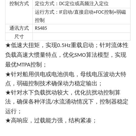
控制方式
定位方式：
定位或高频注入定位
DC
运行方式：
启动
直接启动
控制
弱磁
IF
/
+FOC
+
控制
通讯方式
RS485
尺寸
★
低速大扭矩，实现
重载启动；针对流体性
0.5Hz
负载高速大惯量特点，优化
算法模型，实现
SMO
最优
控制；
MTPA
★针对船用供电或电池供电，母线电压波动大特
点，弱磁控制技术确保动力稳定输出；
★针对水下负载扰动较大，优化抗扰动控制算
法，确保各种洋流
水流涌动情况下，控制器稳定
/
运行；
★高响应，过载能力强，结构紧凑；