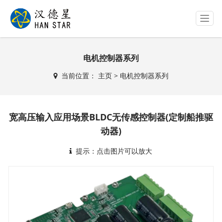
T
o
g
g
电机控制器系列
l
e
当前位置：
主页
>
电机控制器系列
n
a
v
i
宽高压输入应用场景BLDC无传感控制器(定制船推驱
g
a
动器)
t
i
提示：点击图片可以放大
o
n